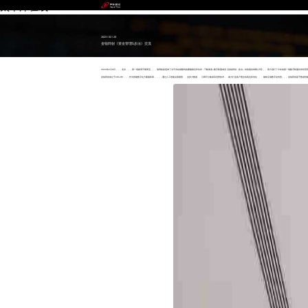
太平洋在线
2023 / 02 / 20
金锐同创《资金管理5步法》交流
2023年2月9日，，，北京，，，第一场春雪不期而至。。。瑞雪纷纷迎来了太平洋在线数码的重量级合作伙伴：千帆渠道--数字联盟成员【金锐同创（北京）科技股份有限公司】。。双方进行了今年的第一场数字联盟伙伴经营管理经验交流
金锐同创成立于2012年，，，作为智能数字化方案服务商，，，，通过人工智能决策模型、、业务大数据、、云网平台集成等优势技术，，助力行业客户逐步实现业务优化、、、最终完成数字化转型。。。金锐